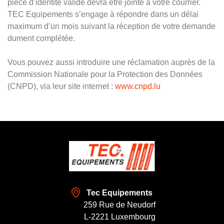
pièce d’identité valide devra être jointe à votre courrier.
TEC Equipements s’engage à répondre dans un délai
maximum d’un mois suivant la réception de votre demande
dument complétée.
Vous pouvez aussi introduire une réclamation auprès de la
Commission Nationale pour la Protection des Données
(CNPD), via leur site internet :
www.cnpd.lu
Tec Equipements
259 Rue de Neudorf
L-2221 Luxembourg