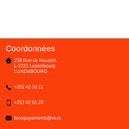
Coordonnées
259 Rue de Neudorf,
L-2221 Luxembourg
LUXEMBOURG
+352 42 33 11
+352 42 61 28
tecequipements@vo.lu